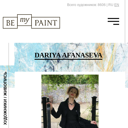
Всего художников: 8606
|
RU
EN
DARIYA AFANASEVA
ХУДОЖНИКИ / ЖИВОПИСЬ