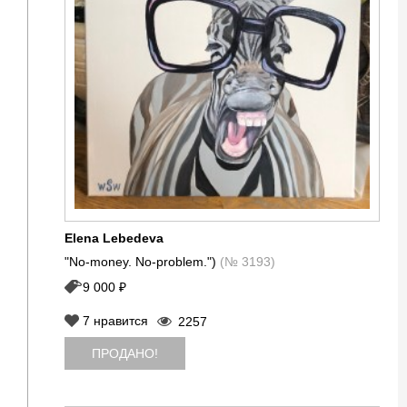
Elena Lebedeva
"No-money. No-problem.")
(№ 3193)
9 000 ₽
7
нравится
2257
ПРОДАНО!