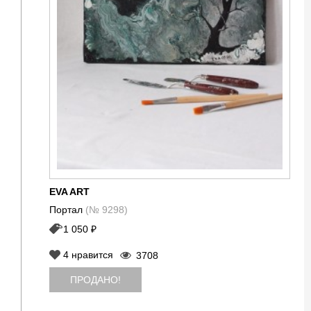
EVA ART
Портал
(№ 9298)
1 050 ₽
4
нравится
3708
ПРОДАНО!