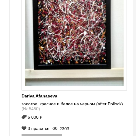
Dariya Afanaseva
золотое, красное и белое на черном (after Pollock)
(№ 5450)
6 000 ₽
3
нравится
2303