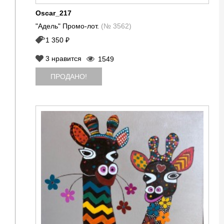
Oscar_217
"Адель" Промо-лот.
(№ 3562)
1 350 ₽
3
нравится
1549
ПРОДАНО!