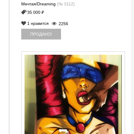
Мечтая/Dreaming
(№ 3112)
35 000 ₽
1
нравится
2256
ПРОДАНО!