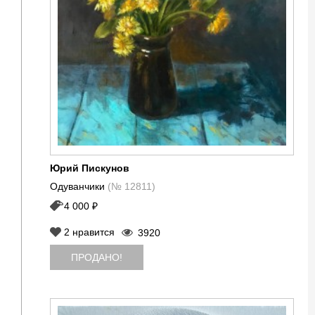
Юрий Пискунов
Одуванчики
(№ 12811)
4 000 ₽
2
нравится
3920
ПРОДАНО!