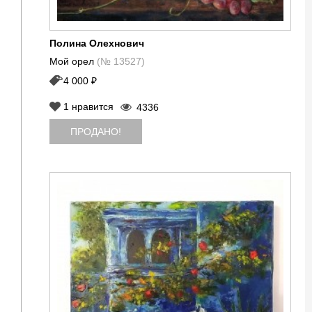
Полина Олехнович
Мой орел
(№ 13527)
4 000 ₽
1
нравится
4336
ПРОДАНО!