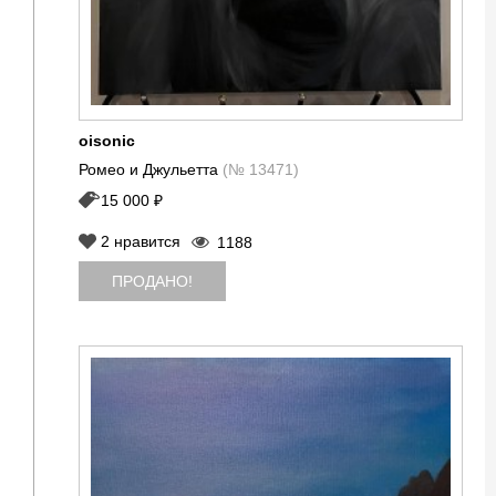
oisonic
Ромео и Джульетта
(№ 13471)
15 000 ₽
2
нравится
1188
ПРОДАНО!