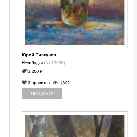
Юрий Пискунов
Незабудки
(№ 13066)
3 200 ₽
3
нравится
1862
ПРОДАНО!