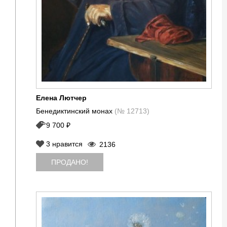
Елена Лютчер
Бенедиктинский монах
(№ 12713)
9 700 ₽
3
нравится
2136
ПРОДАНО!