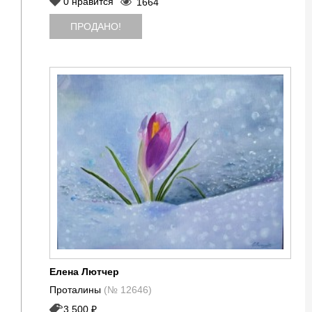
0
нравится
1664
ПРОДАНО!
Елена Лютчер
Проталины
(№ 12646)
3 500 ₽