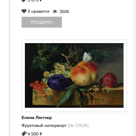
3
нравится
3506
ПРОДАНО!
Елена Лютчер
Фруктовый натюрморт
(№ 12635)
4 500 ₽