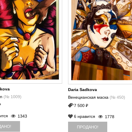
dkova
Daria Sadkova
on
(№ 1009)
Венецианская маска
(№ 450)
₽
7 500 ₽
ится
1343
6
нравится
1778
ДАНО!
ПРОДАНО!