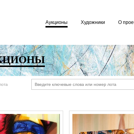
Аукционы
Художники
О прое
КЦИОНЫ
лота