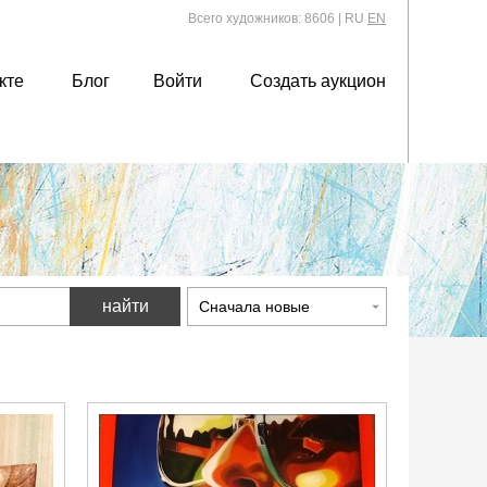
Всего художников: 8606
|
RU
EN
кте
Блог
Войти
Создать аукцион
найти